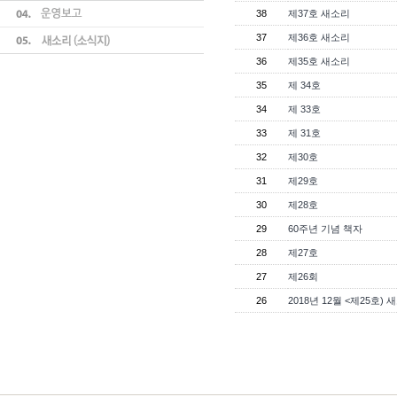
38
제37호 새소리
37
제36호 새소리
36
제35호 새소리
35
제 34호
34
제 33호
33
제 31호
32
제30호
31
제29호
30
제28호
29
60주년 기념 책자
28
제27호
27
제26회
26
2018년 12월 <제25호) 