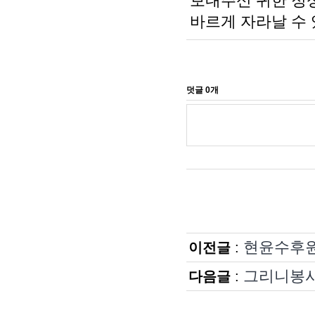
보내주신 귀한 정
바르게 자라날 수
현윤수후원
이전글
:
그리니봉
다음글
: