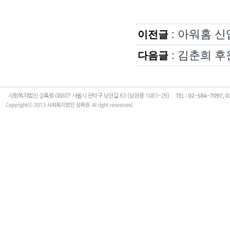
아워홈 신
이전글
:
김춘희 후
다음글
: